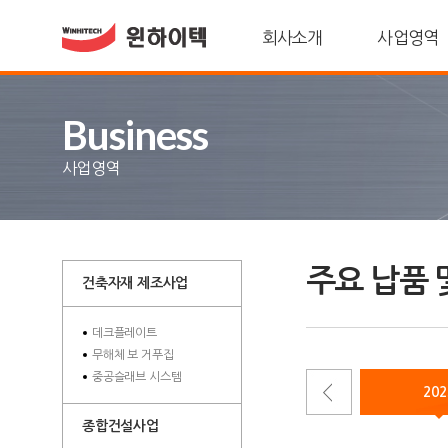
회사소개
사업영역
Business
사업영역
주요 납품 
건축자재 제조사업
데크플레이트
무해체 보 거푸집
중공슬래브 시스템
2012
2026
202
종합건설사업