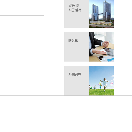
납품 및
시공실적
IR정보
사회공헌