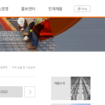
능경영
홍보센터
인재채용
Eng
사업영역
주요 납품 및 시공실적
제품소개
2022
2021
2020